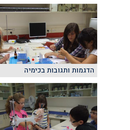
הדגמות ותגובות בכימיה
הרצאה זו ממחישה בפני התלמידים
תגובות כימיות מגוונות, במטרה לעורר
את סקרנותם&nbsp; לגבי עולם
הכימיה המופלא וקישורו הישיר
ליישומים בת