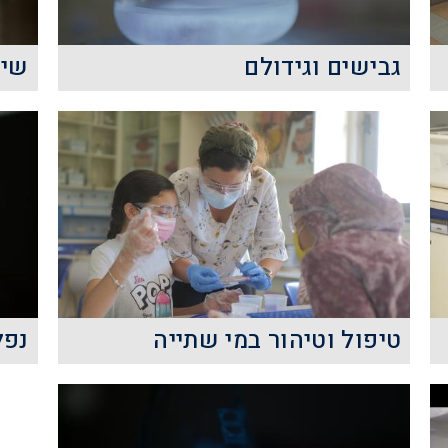
קרא עוד
גבישים וגידולם
שיט
ביום המדע גבישים וגידולם ייחשפו
התלמידים למדע הקריסטלוגרפיה
מ
ולמושגים בסיסיים בהנדסת חומרים,
ב
לדוגמא: תא יחידה, מבנה קובי,
דיאגרמת פא
קרא עוד
טיפול וטיהור במי שתייה
נפל
בפעילות זו יחשפו התלמידים
ה
להיבטים סביבתיים וטכנולוגיים
ה
המשפיעים על איכות מי השתייה