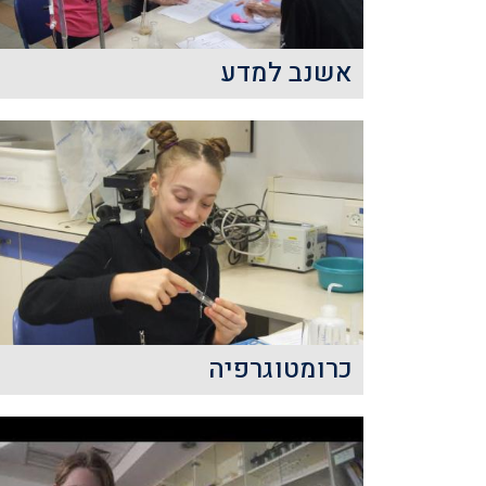
קרא עוד
אשנב למדע
חשיפה לתחומי המדעים בגילאים
צעירים מהווה כר נרחב ומבוסס
לרכישת ידע מעמיק ונרחב בתחומים
אלו ולהבנת העולם הטכנולוגי והמדעי
בו אנו חיים.
קרא עוד
כרומטוגרפיה
פעילויות יום המדע בנושא
כרומוטוגרפיה יחשפו את התלמידים
לשיטות אנליטיות להפרדת חומרים