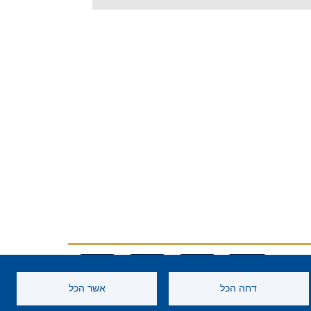
יום המדע העוסק בכימיה של זיהוי
פלילי יחשוף את התלמידים לעולם
הכימיה הפורנסית, עקרונותיה
ותהליכי הזיהוי הכימי והביולוגי.
קרא עוד
דחה הכל
אשר הכל