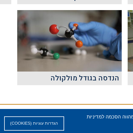
התלמידים בהרצאה זו ייחשפו למבנה
הגרעין, סוגי הכוחות הפועלים בו, סוגי
ההתפרקויות הרדיואקטיביות,
המאפיינים שלהן וכיצד מודדים אותן.
קרא עוד
הנדסה בגודל מולקולה
בשנת 1959 נשא הפיזיקאי פרופ'
ריצ'רד פיינמן הרצאה ובה העלה
לראשונה את חזון הננו-טכנולוגיה.
מדיניות
מדיניות פרטיות למועמדים
 גלישתך באתר מהווה הסכמה למדיניות
הפרטיות
ולסטודנטים
הגדרות עוגיות (COOKIES)