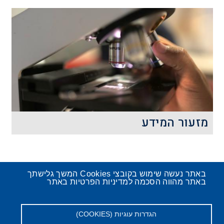
מה ההבדל בין רעש לבין מוזיקה? איך הם
נוצרים ובמה שונים מאפייניהם
הפיסיקליים?
קרא עוד
מזעור המידע
כמה מידע אפשר לאחסן על גרגר אחד של
סיליקון? האם ניתן להדפיס את התנ"ך כולו
על שטח של פחות מחצי מילימטר מרובע?
באתר נעשה שימוש בקובצי Cookies המשך גלישתך
באתר מהווה הסכמה למדיניות הפרטיות באתר
הגדרות עוגיות (COOKIES)