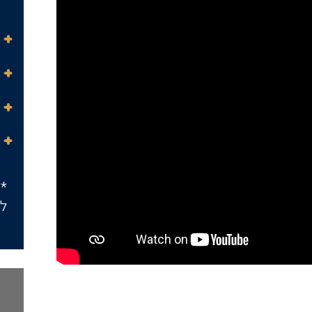
*ה
לש