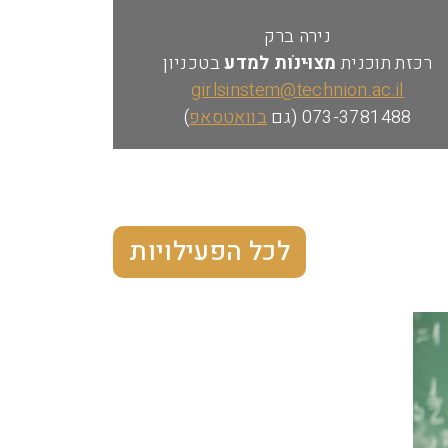
נירה ברק
רכזת תוכנית
מצוּינוׂת למדע
בטכניון
girlsinstem@technion.ac.il
073-3781488 (גם
בוואטסאפ
)
לכל הפעילויות