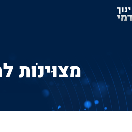
מצוּינוׂת ל