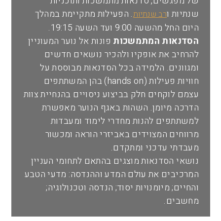
של מפגשים, סדנאות מתמשכות ותוכניות
שנתיות ו
. הפעילות מתקיימת במהלך
רב שנתיות
היום החל מהשעה 9:00 ועד השעה 19:15.
הסדנאות המתמשכות
פונות אל נוער המעוניין
להרחיב את אופקיו ולהכיר נושאים חדשים
ומגוונים. הלמידה בכל הסדנאות מבוססת על
חוויות פעילות (hands on) בהן המשתתפים
עצמם לוקחים חלק בביצוע ניסויים בהנחיית צוות
הדרכה מיומן. השהות באגף הנוער מאפשרת
למשתתפים להנות מחדרי לימוד ומעבדות
מרווחים המצוידים באביזרי הוראה ומכשור
מעבדתי עדכני ומתקדם.
נושאי הסדנאות מוצגים בהתאם לתחומי העניין
המרכיבים את עולם המדע וההנדסה: מדעי הטבע
והחיים; מיומנויות יסוד; הנדסה וטכנולוגיה;
מחשבים.