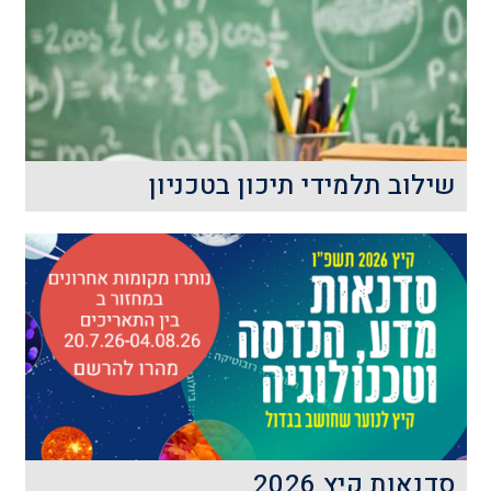
ראשון - הרצאות העשרה והדגמות. חלק שני
- פעילות התנסותית&nbsp;במעבדות
השונות
קרא עוד
שילוב תלמידי תיכון בטכניון
תכנית המטפחת תלמידי תיכון
מצטיינים&nbsp;ומאפשרת להם ללמוד
קורסים אקדמיים בטכניון, במקביל
ללימודיהם בביה"ס
קרא עוד
סדנאות קיץ 2026