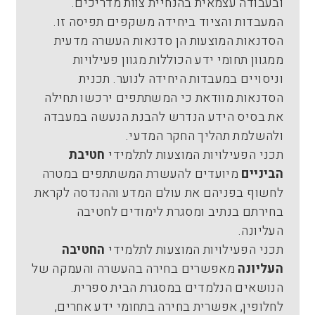
ובעבודה עצמאית בהנחיית צוות מדריכים.
המעבדות והציוד ביחידה משקפים תפיסה זו.
הסדנאות המוצעות הן סדנאות העשרה מדעית
ממגוון תחומי ידע הכוללות מגוון פעילויות
וניסויים במעבדות היחידה לנוער. תכנית
הסדנאות מוודאת כי המשתתפים ירכשו תחילה
את בסיס הידע הנדרש להבנת הנעשה במעבדה
ולהשלמת תהליך החקר המדעי.
תכני הפעילויות המוצעות לתלמידי
חטיבת
הביניים
מיועדים להעשרת המשתתפים במטרה
לחשוף בפניהם את עולם המדע וההנדסה לקראת
בחירתם בנתיב ומסגרת לימודים לחטיבה
העליונה.
תכני הפעילויות המוצעות לתלמידי
החטיבה
העליונה
מאפשרים בחירה בהעשרה והעמקה של
הנושאים הנלמדים במסגרת הבית ספרית.
לחלופין, אפשרית בחירה בתחומי ידע אחרים,