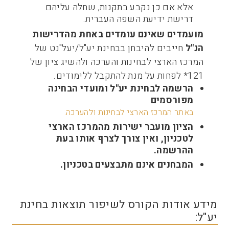
אלא אם כן נקבע בתקנות, שחלה עליהם
דרישת ידיעת השפה העברית.
מועמדים שאינם עומדים באחת מהדרישות
הנ"ל
חייבים להיבחן בבחינת יע"ל/יעל"נט של
המרכז הארצי לבחינות והערכה ולהשיג ציון של
121* לפחות על מנת להתקבל ללימודים.
הרשמה לבחינת יע"ל ומועדי הבחינה
מפורסמים
באתר המרכז הארצי לבחינות ולהערכה
.
הציון מועבר ישירות מהמרכז הארצי
לטכניון, ואין צורך לצרף אותו בעת
ההרשמה.
המבחנים אינם מתבצעים בטכניון.
מידע אודות הקורס לשיפור תוצאות בחינת
יע"ל: