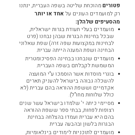
פטורים
מהוכחת שליטה בשפה העברית, ינתנו
רק למועמדים העונים על
אחד או יותר
מהסעיפים שלהלן:
מועמדים בעלי תעודת בגרות ישראלית,
שבכל בחינות הבגרות שבהן נבחנו (פרט
לבחינות במקצועות שפה זרה) שפת שאלוני
הבחינה ושפת המענה הייתה עברית.
מועמדים שנבחנו בבחינה הפסיכומטרית
המשמשת לקבלתם בשפה העברית.
בוגרי מוסדות אשר הוסמכו ע"י המועצה
להשכלה גבוהה בישראל להעניק תארים
אקדמיים וששפת ההוראה בהם עברית (לא
כולל שלוחות מחו"ל).
מסיימי כיתה י' שלמדו בישראל עשר שנים
רצופות לפחות, בבתי ספר ששפת ההוראה
בהם היא עברית ועמדו בהצלחה בבחינת
הבגרות בלשון ובהבעה עברית
מועמדים לתוכניות לימודים בינלאומיות,