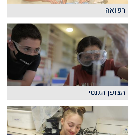
רפואה
עולם הרפואה של ימינו משתנה ומתחדש
ובמהלך סדנת הרפואה ננסה לצלול לתוכו
רק לרגע, כדי להבין מהו הקסם הרפואי
שאנחנו לומדים ממנו בכל יום מחדש.
קרא עוד
הצופן הגנטי
איך ארבע אותיות הופכות אותנו, בני האדם,
להיות דומים ושונים כל כך משימפנזות בעת
ובעונה אחת?