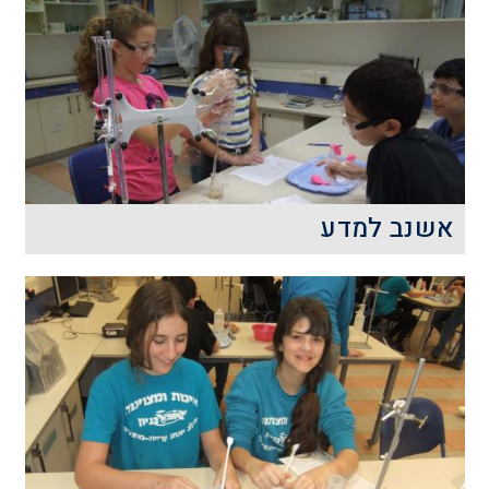
החיים, וגם לנו, בני האדם.
קרא עוד
אשנב למדע
חשיפה לתחומי המדעים בגילאים צעירים
מהווה כר נרחב ומבוסס לרכישת ידע מעמיק
ונרחב בתחומים אלו ולהבנת העולם
הטכנולוגי והמדעי בו אנו חיים.
קרא עוד