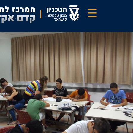
דילוג
לתוכן
העיקרי
מסע
בין
מספרים