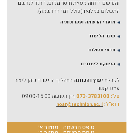
והנרשם יידחה מפאת חוסר מקום, יוחזר לנרשם
התשלום במלואו (כולל דמי ההרשמה).
מועדי הרשמה ועקרונותיה
שכר הלימוד
תנאי תשלום
הפסקת לימודים
לקבלת
יעוץ והכוונה
בתהליך הרישום ניתן ליצור
עמנו קשר:
טל': 073-3783100
בין השעות 09:00-15:00
דוא"ל:
noar@technion.ac.il
טופס הרשמה - מחזור א'
טופס הרשמה - מחזור ב'