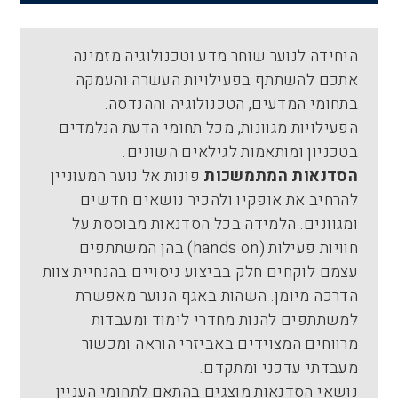
היחידה לנוער שוחר מדע וטכנולוגיה מזמינה
אתכם להשתתף בפעילויות העשרה והעמקה
בתחומי המדעים, הטכנולוגיה וההנדסה.
הפעילויות מגוונות, מכל תחומי הדעת הנלמדים
בטכניון ומותאמות לגילאים השונים.
הסדנאות המתמשכות
פונות אל נוער המעוניין
להרחיב את אופקיו ולהכיר נושאים חדשים
ומגוונים. הלמידה בכל הסדנאות מבוססת על
חוויות פעילות (hands on) בהן המשתתפים
עצמם לוקחים חלק בביצוע ניסויים בהנחיית צוות
הדרכה מיומן. השהות באגף הנוער מאפשרת
למשתתפים להנות מחדרי לימוד ומעבדות
מרווחים המצוידים באביזרי הוראה ומכשור
מעבדתי עדכני ומתקדם.
נושאי הסדנאות מוצגים בהתאם לתחומי העניין