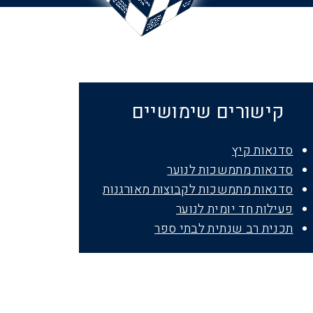
כנ
סיווג
ר
ע
ס
ה
ה
ם
יום מדע לנוער
ד
רו
שי
ם
מ
ד
רי
כי
לקבוצות
סדנאות
מתמש
כות
מאורגנות
קישורים שימושיים
סדנאות קיץ
סדנאות מתמשכות לנוער
סדנאות מתמשכות לקבוצות מאורגנות
פעילות חד יומית לנוער
תכנית רב שנתית לבתי ספר