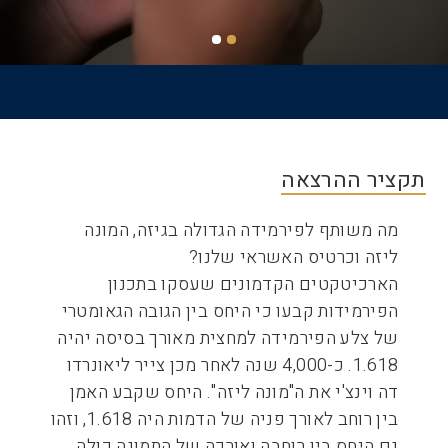
דף הבית
שביל
ניווט
תקציר ההרצאה
מה משותף לפירמידה הגדולה בגיזה, המונה
ליזה וכרטיס האשראי שלנו?
הארכיטקטים הקדמונים שעסקו בתכנון
הפירמידות קבעו כי היחס בין הגובה הגאומטרי
של צלע הפירמידה למחצית מאורך בסיסה יהיה
1.618. כ-4,000 שנה לאחר מכן צייר ליאונרדו
דה וינצ'י את ה"מונה ליזה". היחס שקבע האמן
בין רוחב לאורך פניה של הדמות היה 1.618, וזהו
גם היחס בין רוחבה ואורכה של התמונה כולה.