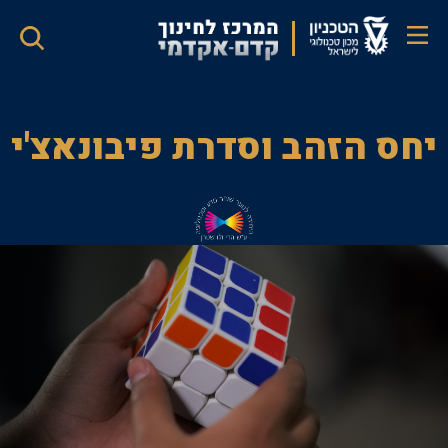
דילוג
לתוכן
העיקרי
יחס
יחס הזהב וסדרת פיבונאצ'י
הזהב
וסדרת
פיבונאצ'י