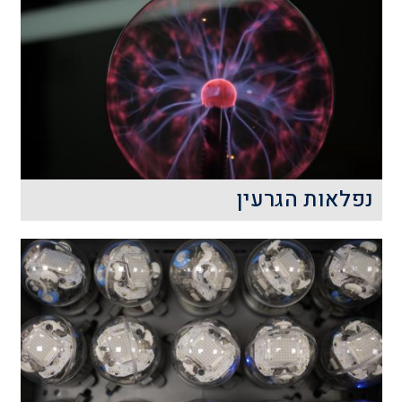
מסתקרנים מעיצוב חללים, מבנים ותכנון
בתים? אולי אתם אדריכלי העתיד. הצטרפו
לסדנת האדריכלות ותקבלו כלים לתכנון
ולשרטוט אדריכליים ולביצוע הפרויקט
האדריכלי הראשון שלכם.
קרא עוד
נפלאות הגרעין
התלמידים בהרצאה זו ייחשפו למבנה
הגרעין, סוגי הכוחות הפועלים בו, סוגי
ההתפרקויות הרדיואקטיביות, המאפיינים
שלהן וכיצד מודדים אותן.