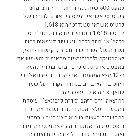
כמעט 500 שנה מאוחר יותר החל השימוש
בכרטיסי אשראי. היחס בין אורכו לרוחבו של
כרטיס אשראי סטנדרטי הוא 1.618.
למספר 1.618 נתנו היוונים את הכינוי "יחס
הזהב" או "חתך הזהב" ויש עוד דוגמאות רבות
ושונות של השימוש ביחס זה, וקישורו ליופי,
לאסתטיקה ולפרופורציות מתאימות ומשמש אף
במבנים ארכיטקטוניים רבים. בתחילת המאה
ה-13 מצא המתמטיקאי ליאונרדו פיבונאצ'י כי
היחס בין האיברים בסדרה הקרויה על שמו
שואף אף הוא ל….יחס הזהב.
ההרצאה "יחס הזהב וסדרת פיבונאצ'י" עוסקת
במספר מופלא ומסתורי זה וחושפת את מגוון
ההקשרים העצום בו הוא מצוי בטבע, במדע
ובאסתטיקה האנושית. ההרצאה משלבת חידות
ואתגרי חשיבה שונים ליצירת שיח ואווירה