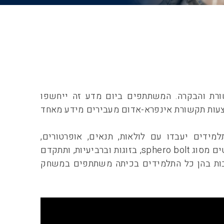
ורת והבקרה. המשתתפים ביום מדע זה ייחשפו
צעות תקשורת אינפרא-אדום מעבירים מידע מאחד
מידים יעבדו עם לולאות, תנאים, אופרטורים,
השוואות, ומשתנים. העבודה תיעשה עם רובוטים מסוג sphero bolt, בזוגות וברביעיות, ותתקדם
בות בהן כל התלמידים בכיתה משתתפים במשחק