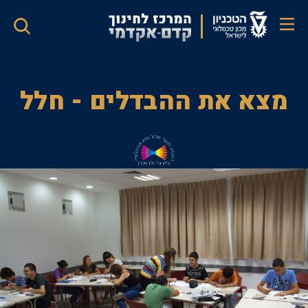
דילוג
לתוכן
העיקרי
מצא
מצא את ההבדלים - חלל
את
ההבדלים
-
חלל