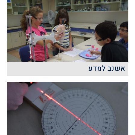
הסדנה מציעה לתלמידים למידה
אינטראקטיבית ופעילה בנושאים שבין
הגאומטריה והחוקיות המתמטית.
קרא עוד
אשנב למדע
חשיפה לתחומי המדעים בגילאים צעירים
מהווה כר נרחב ומבוסס לרכישת ידע מעמיק
ונרחב בתחומים אלו ולהבנת העולם
הטכנולוגי והמדעי בו אנו חיים.