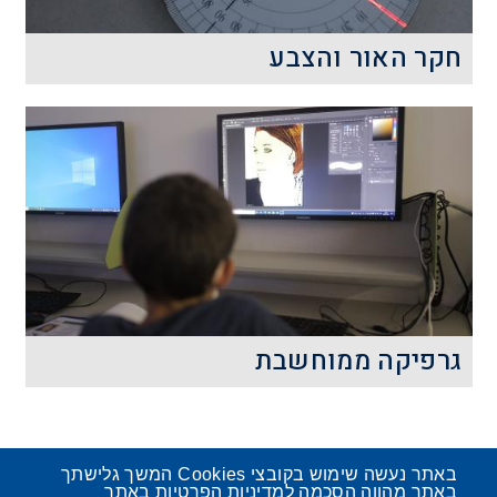
קרא עוד
חקר האור והצבע
אור וצבע הם תופעות שאנו פוגשים בכל
רגע. האם אנחנו מכירים אותם? מה נראה
דרך משקפי הפלא שמבלבלים אותנו
והופכים את התמונה שהעין קולטת?
קרא עוד
גרפיקה ממוחשבת
איך מציירים בעזרת מחשב? איך הופכים
תמונה אקראית להיות התמונה המעוצבת
ביותר? בעזרת גרפיקה ממוחשבת ועיצוב
באתר נעשה שימוש בקובצי Cookies המשך גלישתך
גרפי כמובן.
באתר מהווה הסכמה למדיניות הפרטיות באתר