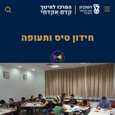
דילוג
לתוכן
העיקרי
חידון
חידון טיס ותעופה
טיס
ותעופה