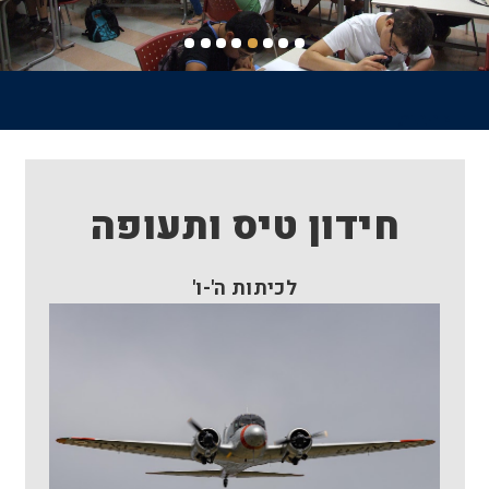
דף הבית
שביל
ניווט
חידון טיס ותעופה
לכיתות ה'-ו'