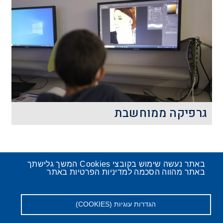
אור וצבע הם תופעות שאנו פוגשים בכל
רגע. האם אנחנו מכירים אותם? מה נראה
דרך משקפי הפלא שמבלבלים אותנו
והופכים את התמונה שהעין קולטת?
קרא עוד
גרפיקה ממוחשבת
איך מציירים בעזרת מחשב? איך הופכים
תמונה אקראית להיות התמונה המעוצבת
ביותר? בעזרת גרפיקה ממוחשבת ועיצוב
באתר נעשה שימוש בקובצי Cookies המשך גלישתך
גרפי כמובן.
באתר מהווה הסכמה למדיניות הפרטיות באתר
הגדרות עוגיות (COOKIES)