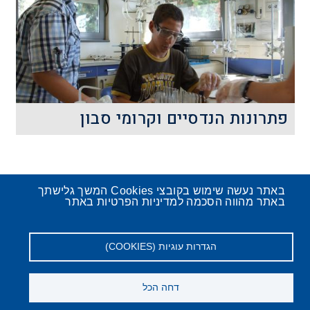
והופכים את התמונה שהעין קולטת?
קרא עוד
פתרונות הנדסיים וקרומי סבון
פתרון בעיות הנדסיות בעזרת קרומי סבון:
באתר נעשה שימוש בקובצי Cookies המשך גלישתך
באתר מהווה הסכמה למדיניות הפרטיות באתר
הגדרות עוגיות (COOKIES)
דותינו
יצירת
מפת
הצהרת
מדיניות
מדיניות
קרא עוד
דחה הכל
תפריט
קשר
האתר
נגישות
הפרטיות
פרטיות
למועמדים