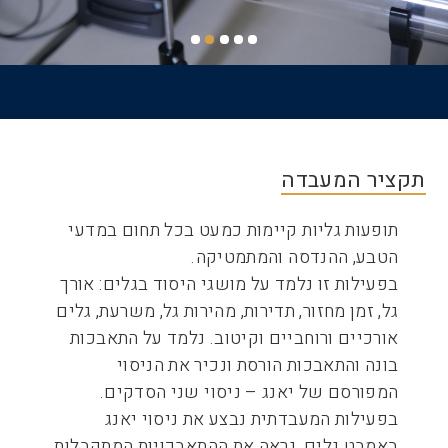
דף הבית
שביל
ניווט
תקציר המעבדה
תופעות גליות קיימות כמעט בכל תחום במדעי
הטבע, ההנדסה והמתמטיקה.
בפעילות זו נלמד על מושגי היסוד בגלים: אורך
גל, זמן מחזור, תדירות, מהירות גל, משרעת, גלים
אורכיים ורוחביים וקיטוב. נלמד על התאבכות
בונה והתאבכות הורסת ונכיר את הניסוי
המפורסם של יאנג – ניסוי שני הסדקים.
בפעילות המעבדתית נבצע את ניסוי יאנג
באמבט גלים, נראה את ההתאבכויות המתקבלות