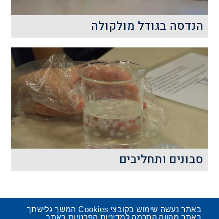
קרא עוד
הנדסה בגודל מולקולה
בשנת 1959 נשא הפיזיקאי פרופ' ריצ'רד
פיינמן הרצאה ובה העלה לראשונה את חזון
הננו-טכנולוגיה.
קרא עוד
סבונים ותחליבים
אנו שומרים על ההגיינה שלנו בעזרת
סבונים ותחליבים, אך מהי הכימיה
המסתתרת מאחוריהם?
באתר נעשה שימוש בקובצי Cookies המשך גלישתך
באתר מהווה הסכמה למדיניות הפרטיות באתר