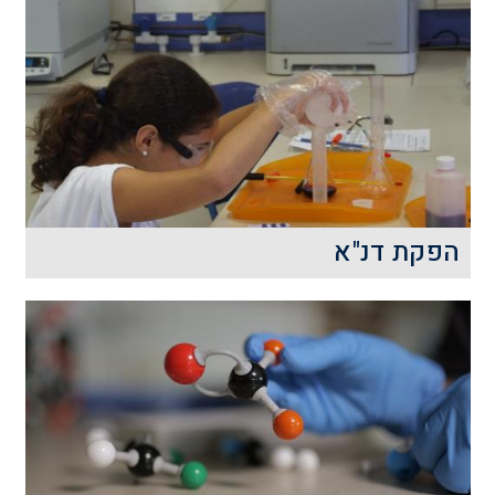
עולם הרפואה של ימינו משתנה ומתחדש
ובמהלך סדנת הרפואה ננסה לצלול לתוכו
רק לרגע, כדי להבין מהו הקסם הרפואי
שאנחנו לומדים ממנו בכל יום מחדש.
קרא עוד
הפקת דנ"א
הדנ"א – המולקולה הענקית המכילה את כל
המידע הגנטי שלנו ושל כל הייצורים החיים
התגלתה לפני פחות ממאה שנים.