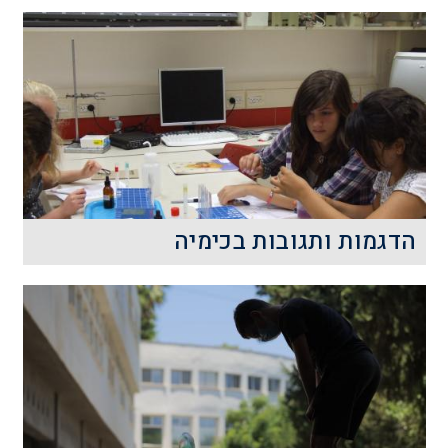
הדגמות ותגובות בכימיה
הרצאה זו ממחישה בפני התלמידים תגובות
כימיות מגוונות, במטרה לעורר את
סקרנותם&nbsp; לגבי עולם הכימיה
המופלא וקישורו הישיר ליישומים בת