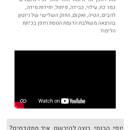
כמו: כח, עילוי, כבידה, פיתול, יחידות מידה,
להבים, הטיה, ואקום, החוק השלישי של ניוטון.
בהרצאה משולבת הדגמת הטסת רחפן בכיתת
הלימוד.
יופי, הבנתי. רוצה להירשם. איך מתקדמים?