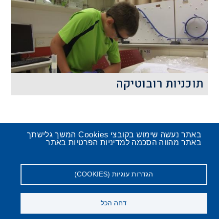
קרא עוד
תוכניות רובוטיקה
באתר נעשה שימוש בקובצי Cookies המשך גלישתך
באתר מהווה הסכמה למדיניות הפרטיות באתר
הגדרות עוגיות (COOKIES)
דותינו
יצירת
מפת
הצהרת
מדיניות
מדיניות
קרא עוד
דחה הכל
תפריט
קשר
האתר
נגישות
הפרטיות
פרטיות
למועמדים