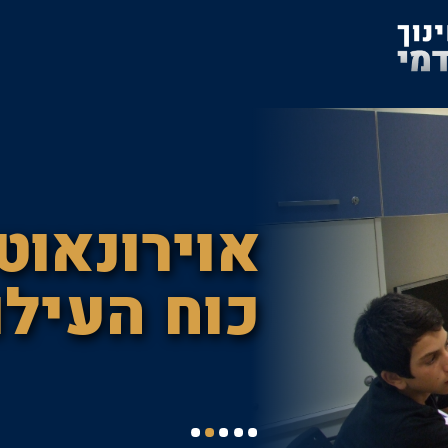
אוירונאוט
כוח העילו