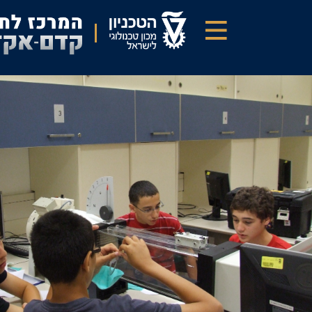
דילוג
לתוכן
העיקרי
אוירונאוטיקה
כוח
העילוי